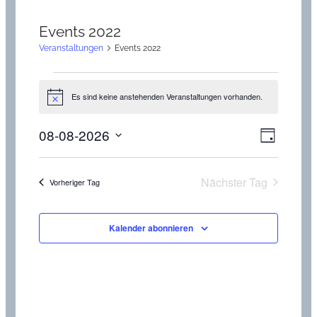
Events 2022
Veranstaltungen
Events 2022
Veranstaltungen
für
Es sind keine anstehenden Veranstaltungen vorhanden.
Hinweis
8.
Ansicht
Verans
08-08-2026
August
Tag
Ansich
Naviga
Datum
2026
Naviga
wählen.
Nächster Tag
Vorheriger Tag
Kalender abonnieren